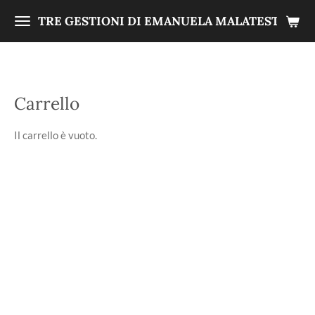
Vai
TRE GESTIONI DI EMANUELA MALATESTA
al
contenuto
principale
Carrello
Il carrello è vuoto.